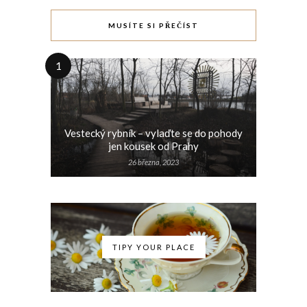
MUSÍTE SI PŘEČÍST
1
Vestecký rybník – vylaďte se do pohody
jen kousek od Prahy
26 března, 2023
TIPY YOUR PLACE