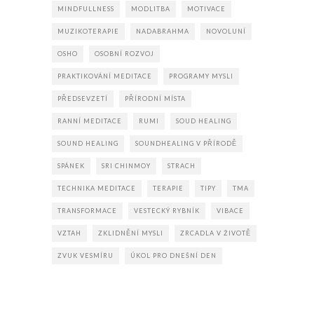
MINDFULLNESS
MODLITBA
MOTIVACE
MUZIKOTERAPIE
NADABRAHMA
NOVOLUNÍ
OSHO
OSOBNÍ ROZVOJ
PRAKTIKOVÁNÍ MEDITACE
PROGRAMY MYSLI
PŘEDSEVZETÍ
PŘÍRODNÍ MÍSTA
RANNÍ MEDITACE
RUMI
SOUD HEALING
SOUND HEALING
SOUNDHEALING V PŘÍRODĚ
SPÁNEK
SRI CHINMOY
STRACH
TECHNIKA MEDITACE
TERAPIE
TIPY
TMA
TRANSFORMACE
VESTECKÝ RYBNÍK
VIBACE
VZTAH
ZKLIDNĚNÍ MYSLI
ZRCADLA V ŽIVOTĚ
ZVUK VESMÍRU
ÚKOL PRO DNEŠNÍ DEN