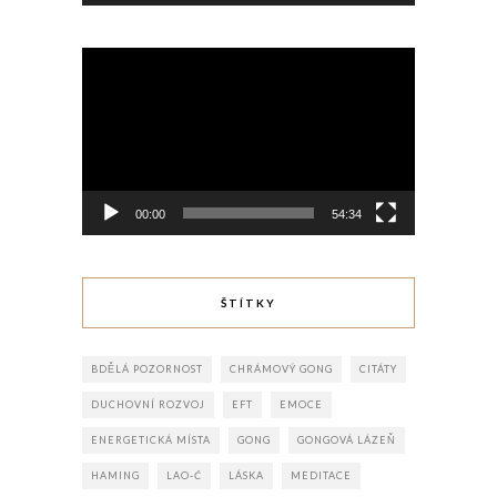
Video
přehrávač
00:00
54:34
ŠTÍTKY
BDĚLÁ POZORNOST
CHRÁMOVÝ GONG
CITÁTY
DUCHOVNÍ ROZVOJ
EFT
EMOCE
ENERGETICKÁ MÍSTA
GONG
GONGOVÁ LÁZEŇ
HAMING
LAO-Ć
LÁSKA
MEDITACE