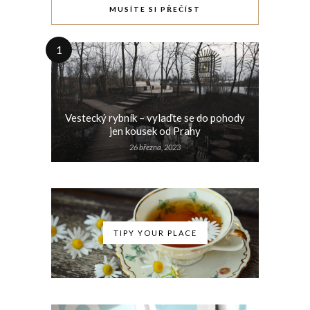
MUSÍTE SI PŘEČÍST
1
Vestecký rybník – vylaďte se do pohody
jen kousek od Prahy
26 března, 2023
TIPY YOUR PLACE