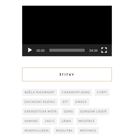
Video
přehrávač
00:00
54:34
ŠTÍTKY
BDĚLÁ POZORNOST
CHRÁMOVÝ GONG
CITÁTY
DUCHOVNÍ ROZVOJ
EFT
EMOCE
ENERGETICKÁ MÍSTA
GONG
GONGOVÁ LÁZEŇ
HAMING
LAO-Ć
LÁSKA
MEDITACE
MINDFULLNESS
MODLITBA
MOTIVACE