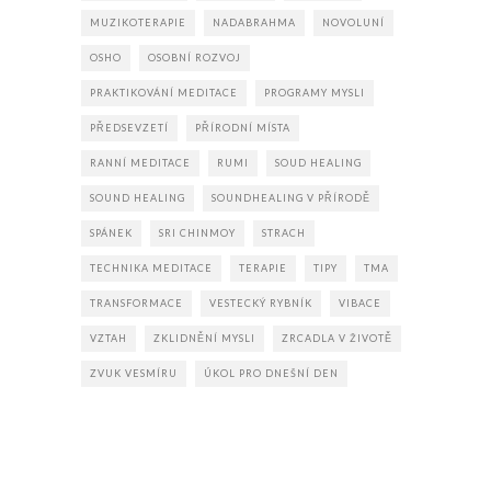
MUZIKOTERAPIE
NADABRAHMA
NOVOLUNÍ
OSHO
OSOBNÍ ROZVOJ
PRAKTIKOVÁNÍ MEDITACE
PROGRAMY MYSLI
PŘEDSEVZETÍ
PŘÍRODNÍ MÍSTA
RANNÍ MEDITACE
RUMI
SOUD HEALING
SOUND HEALING
SOUNDHEALING V PŘÍRODĚ
SPÁNEK
SRI CHINMOY
STRACH
TECHNIKA MEDITACE
TERAPIE
TIPY
TMA
TRANSFORMACE
VESTECKÝ RYBNÍK
VIBACE
VZTAH
ZKLIDNĚNÍ MYSLI
ZRCADLA V ŽIVOTĚ
ZVUK VESMÍRU
ÚKOL PRO DNEŠNÍ DEN