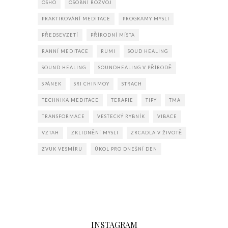
OSHO
OSOBNÍ ROZVOJ
PRAKTIKOVÁNÍ MEDITACE
PROGRAMY MYSLI
PŘEDSEVZETÍ
PŘÍRODNÍ MÍSTA
RANNÍ MEDITACE
RUMI
SOUD HEALING
SOUND HEALING
SOUNDHEALING V PŘÍRODĚ
SPÁNEK
SRI CHINMOY
STRACH
TECHNIKA MEDITACE
TERAPIE
TIPY
TMA
TRANSFORMACE
VESTECKÝ RYBNÍK
VIBACE
VZTAH
ZKLIDNĚNÍ MYSLI
ZRCADLA V ŽIVOTĚ
ZVUK VESMÍRU
ÚKOL PRO DNEŠNÍ DEN
INSTAGRAM