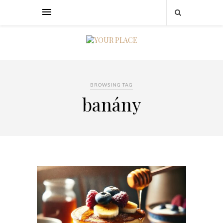
BROWSING TAG
banány