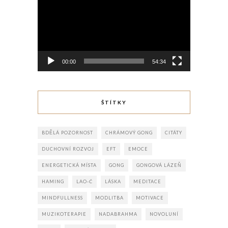
00:00
54:34
ŠTÍTKY
BDĚLÁ POZORNOST
CHRÁMOVÝ GONG
CITÁTY
DUCHOVNÍ ROZVOJ
EFT
EMOCE
ENERGETICKÁ MÍSTA
GONG
GONGOVÁ LÁZEŇ
HAMING
LAO-Ć
LÁSKA
MEDITACE
MINDFULLNESS
MODLITBA
MOTIVACE
MUZIKOTERAPIE
NADABRAHMA
NOVOLUNÍ