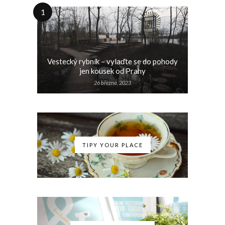
1
Vestecký rybník – vylaďte se do pohody
jen kousek od Prahy
26 března, 2023
TIPY YOUR PLACE