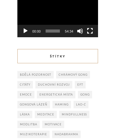
00:00
54:34
ŠTÍTKY
BDĚLÁ POZORNOST
CHRÁMOVÝ GONG
CITÁTY
DUCHOVNÍ ROZVOJ
EFT
EMOCE
ENERGETICKÁ MÍSTA
GONG
GONGOVÁ LÁZEŇ
HAMING
LAO-Ć
LÁSKA
MEDITACE
MINDFULLNESS
MODLITBA
MOTIVACE
MUZIKOTERAPIE
NADABRAHMA