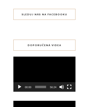
SLEDUJ NÁS NA FACEBOOKU
DOPORUČENÁ VIDEA
Video
přehrávač
00:00
56:24
Video
přehrávač