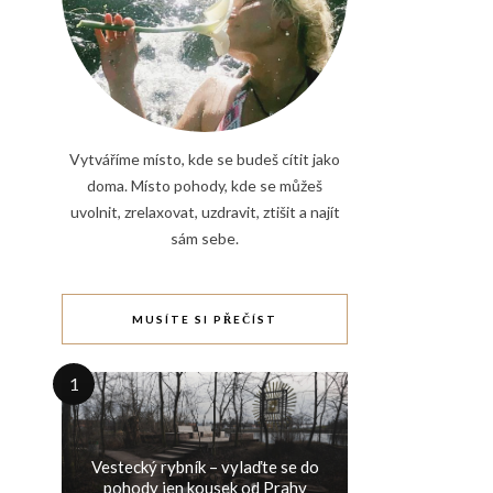
Vytváříme místo, kde se budeš cítit jako
doma. Místo pohody, kde se můžeš
uvolnit, zrelaxovat, uzdravit, ztišit a najít
sám sebe.
MUSÍTE SI PŘEČÍST
1
Vestecký rybník – vylaďte se do
pohody jen kousek od Prahy