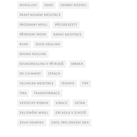
NOVOLUNÍ
OSHO
OSOBNÍ ROZVOJ
PRAKTIKOVÁNÍ MEDITACE
PROGRAMY MYSLI
PŘEDSEVZETÍ
PŘÍRODNÍ MÍSTA
RANNÍ MEDITACE
RUMI
SOUD HEALING
SOUND HEALING
SOUNDHEALING V PŘÍRODĚ
SPÁNEK
SRI CHINMOY
STRACH
TECHNIKA MEDITACE
TERAPIE
TIPY
TMA
TRANSFORMACE
VESTECKÝ RYBNÍK
VIBACE
VZTAH
ZKLIDNĚNÍ MYSLI
ZRCADLA V ŽIVOTĚ
ZVUK VESMÍRU
ÚKOL PRO DNEŠNÍ DEN